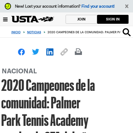
Enfoque
New!
Lost your account information?
Find your account!
desde
el
SIGN IN
JOIN
botón
de
INICIO
>
NOTICIAS
>
2020 CAMPEONES DE LA COMUNIDAD: PALMER PARK TEN
volver
al
principio
NACIONAL
2020 Campeones de la
comunidad: Palmer
Park Tennis Academy