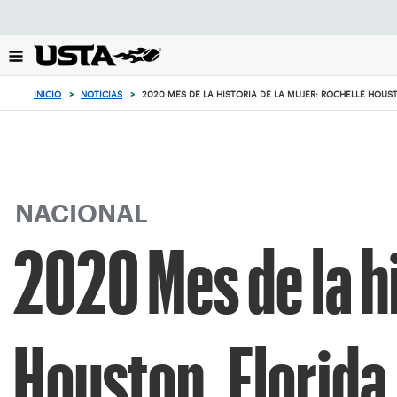
Enfoque
desde
el
botón
de
INICIO
>
NOTICIAS
>
2020 MES DE LA HISTORIA DE LA MUJER: ROCHELLE HOUST
volver
al
principio
NACIONAL
2020 Mes de la hi
Houston, Florida