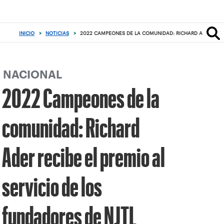
Enfoque
desde
el
INICIO
>
NOTICIAS
>
2022 CAMPEONES DE LA COMUNIDAD: RICHARD ADER RECIB
botón
de
volver
al
NACIONAL
principio
2022 Campeones de la
comunidad: Richard
Ader recibe el premio al
servicio de los
fundadores de NJTL