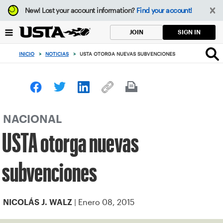
Enfoque
New!
Lost your account information?
Find your account!
desde
el
SIGN IN
JOIN
botón
de
INICIO
>
NOTICIAS
>
USTA OTORGA NUEVAS SUBVENCIONES
volver
al
principio
NACIONAL
USTA otorga nuevas
subvenciones
| Enero 08, 2015
NICOLÁS J. WALZ