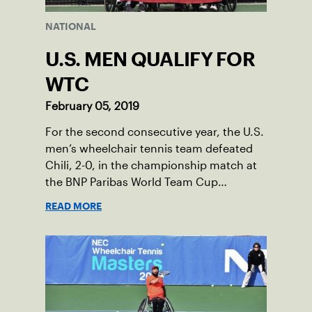
NATIONAL
U.S. MEN QUALIFY FOR
WTC
February 05, 2019
For the second consecutive year, the U.S.
men’s wheelchair tennis team defeated
Chili, 2-0, in the championship match at
the BNP Paribas World Team Cup
Qualification event Friday to secure its
READ MORE
spot in the final of the BNP Paribas World
Team Cup.