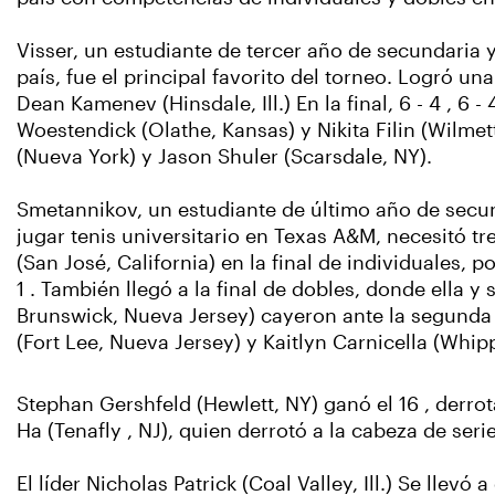
Visser, un estudiante de tercer año de secundaria 
país, fue el principal favorito del torneo. Logró una
Dean Kamenev (Hinsdale, Ill.) En la final, 6 - 4 , 6 -
Woestendick (Olathe, Kansas) y Nikita Filin (Wilmet
(Nueva York) y Jason Shuler (Scarsdale, NY).
Smetannikov, un estudiante de último año de sec
jugar tenis universitario en Texas A&M, necesitó tr
(San José, California) en la final de individuales, por
1 . También llegó a la final de dobles, donde ella
Brunswick, Nueva Jersey) cayeron ante la segunda 
(Fort Lee, Nueva Jersey) y Kaitlyn Carnicella (Whip
Stephan Gershfeld (Hewlett, NY) ganó el 16 , derrot
Ha (Tenafly , NJ), quien derrotó a la cabeza de seri
El líder Nicholas Patrick (Coal Valley, Ill.) Se llevó