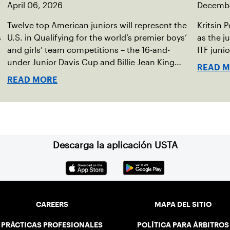
April 06, 2026
Decembe
Twelve top American juniors will represent the
Kritsin 
s
U.S. in Qualifying for the world’s premier boys’
as the j
,
and girls’ team competitions – the 16-and-
ITF juni
under Junior Davis Cup and Billie Jean King
READ 
Cup by Gainbridge and the 14-and-under ITF
READ MORE
World Junior Tennis.
Descarga la aplicación USTA
CAREERS
MAPA DEL SITIO
PRÁCTICAS PROFESIONALES
POLÍTICA PARA ÁRBITROS