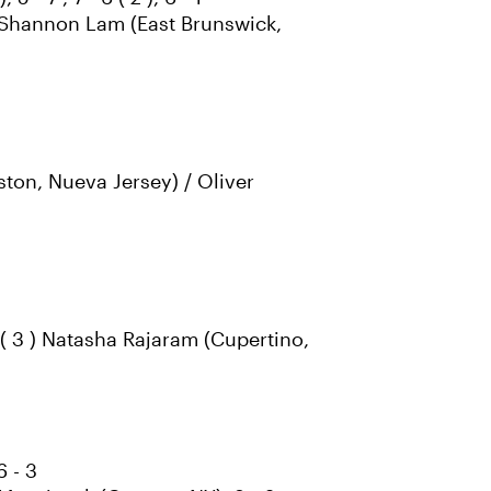
d. Shannon Lam (East Brunswick,
ton, Nueva Jersey) / Oliver
 ( 3 ) Natasha Rajaram (Cupertino,
6 - 3