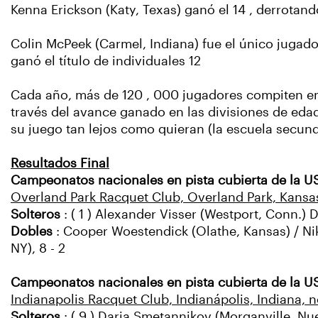
Kenna Erickson (Katy, Texas) ganó el 14 , derrotand
Colin McPeek (Carmel, Indiana) fue el único jugador
ganó el título de individuales 12
Cada año, más de 120 , 000 jugadores compiten en
través del avance ganado en las divisiones de edad 1
su juego tan lejos como quieran (la escuela secund
Resultados Final
Campeonatos nacionales en pista cubierta de la U
Overland Park Racquet Club, Overland Park, Kansa
Solteros
: ( 1 ) Alexander Visser (Westport, Conn.) D.
Dobles
: Cooper Woestendick (Olathe, Kansas) / Niki
NY), 8 - 2
Campeonatos nacionales en pista cubierta de la US
Indianapolis Racquet Club, Indianápolis, Indiana, 
Solteros
: ( 9 ) Daria Smetannikov (Morganville, Nueva