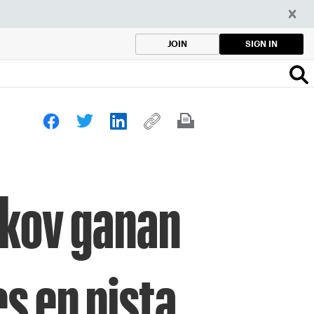
SIGN IN
JOIN
ikov ganan
es en pista