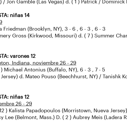
a) / Jon Gamble (Las Vegas) d. ( 1 ) Patrick / Dominic
TA: niñas 14
9
 Friedman (Brooklyn, NY), 3 - 6 , 6 - 3 , 6 - 3
 Emery Gross (Kirkwood, Missouri) d. ( 7 ) Summer Cha
STA: varones 12
eton, Indiana, noviembre 26 - 29
 ) Michael Antonius (Buffalo, NY), 6 - 3 , 7 - 5
ersey) d. Mateo Pouso (Beechhurst, NY) / Tanishk Kon
TA: niñas 12
embre 26 - 29
 12 ) Kalista Papadopoulos (Morristown, Nueva Jersey), 7
cy Lee (Belmont, Mass.) D. ( 2 ) Aubrey Meis (Ladera 