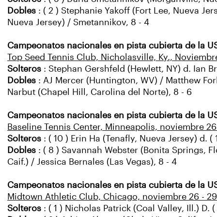
Dobles
: ( 2 ) Stephanie Yakoff (Fort Lee, Nueva Je
Nueva Jersey) / Smetannikov, 8 - 4
Campeonatos nacionales en pista cubierta de la U
Top Seed Tennis Club, Nicholasville, Ky., Noviembr
Solteros
: Stephan Gershfeld (Hewlett, NY) d. Ian Bra
Dobles
: AJ Mercer (Huntington, WV) / Matthew Forb
Narbut (Chapel Hill, Carolina del Norte), 8 - 6
Campeonatos nacionales en pista cubierta de la US
Baseline Tennis Center, Minneapolis, noviembre 26
Solteros
: ( 10 ) Erin Ha (Tenafly, Nueva Jersey) d. ( 
Dobles
: ( 8 ) Savannah Webster (Bonita Springs, Fl
Caif.) / Jessica Bernales (Las Vegas), 8 - 4
Campeonatos nacionales en pista cubierta de la U
Midtown Athletic Club, Chicago, noviembre 26 - 29
Solteros
: ( 1 ) Nicholas Patrick (Coal Valley, Ill.) D.