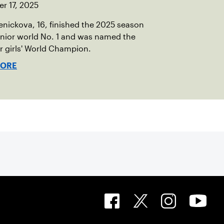
r 17, 2025
Penickova, 16, finished the 2025 season
unior world No. 1 and was named the
or girls' World Champion.
MORE