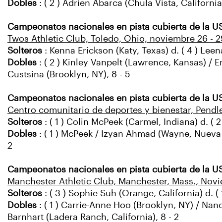
Dobles
: ( 2 ) Adrien Abarca (Chula Vista, Californi
Campeonatos nacionales en pista cubierta de la US
Twos Athletic Club, Toledo, Ohio, noviembre 26 - 2
Solteros
: Kenna Erickson (Katy, Texas) d. ( 4 ) Leena
Dobles
: ( 2 ) Kinley Vanpelt (Lawrence, Kansas) /
Custsina (Brooklyn, NY), 8 - 5
Campeonatos nacionales en pista cubierta de la U
Centro comunitario de deportes y bienestar, Pendl
Solteros
: ( 1 ) Colin McPeek (Carmel, Indiana) d. ( 2
Dobles
: ( 1 ) McPeek / Izyan Ahmad (Wayne, Nueva J
2
Campeonatos nacionales en pista cubierta de la US
Manchester Athletic Club, Manchester, Mass., Novi
Solteros
: ( 3 ) Sophie Suh (Orange, California) d. (
Dobles
: ( 1 ) Carrie-Anne Hoo (Brooklyn, NY) / Nan
Barnhart (Ladera Ranch, California), 8 - 2