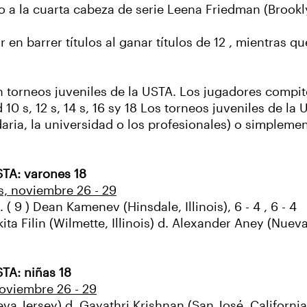
o a la cuarta cabeza de serie Leena Friedman (Brookly
 en barrer títulos al ganar títulos de 12 , mientras q
 torneos juveniles de la USTA. Los jugadores compit
0 s, 12 s, 14 s, 16 sy 18 Los torneos juveniles de la
aria, la universidad o los profesionales) o simplemen
STA: varones 18
s, noviembre 26 - 29
 ( 9 ) Dean Kamenev (Hinsdale, Illinois), 6 - 4 , 6 - 4
ta Filin (Wilmette, Illinois) d. Alexander Aney (Nueva
TA: niñas 18
noviembre 26 - 29
 Jersey) d. Gayathri Krishnan (San José, California), 5 