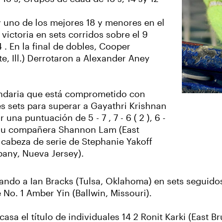
y uno de los mejores 18 y menores en el
 victoria en sets corridos sobre el 9
 4 . En la final de dobles, Cooper
te, Ill.) Derrotaron a Alexander Aney
undaria que está comprometido con
es sets para superar a Gayathri Krishnan
 una puntuación de 5 - 7 , 7 - 6 ( 2 ), 6 -
 y su compañera Shannon Lam (East
cabeza de serie de Stephanie Yakoff
pany, Nueva Jersey).
ando a Ian Bracks (Tulsa, Oklahoma) en sets seguidos
e No. 1 Amber Yin (Ballwin, Missouri).
 a casa el título de individuales 14 2 Ronit Karki (East 