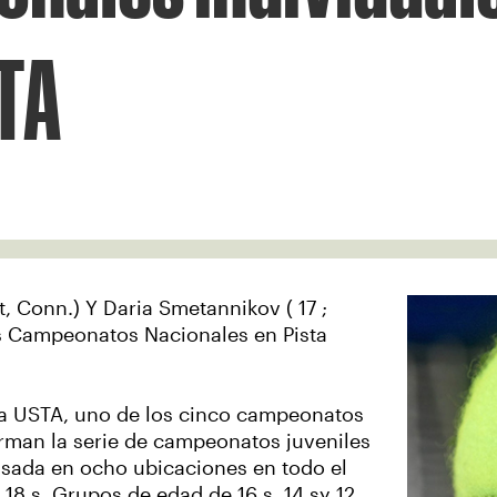
STA
t, Conn.) Y Daria Smetannikov ( 17 ;
los Campeonatos Nacionales en Pista
la USTA, uno de los cinco campeonatos
rman la serie de campeonatos juveniles
asada en ocho ubicaciones en todo el
18 s, Grupos de edad de 16 s, 14 sy 12