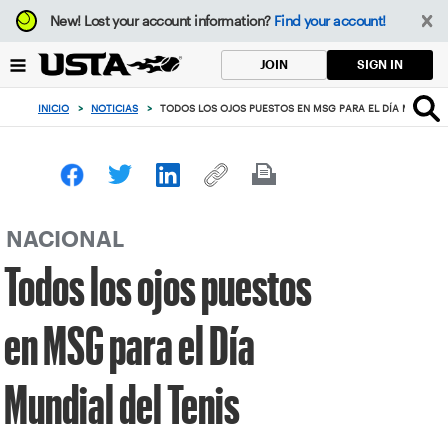
Enfoque
New!
Lost your account information?
Find your account!
desde
el
SIGN IN
JOIN
botón
de
INICIO
>
NOTICIAS
>
TODOS LOS OJOS PUESTOS EN MSG PARA EL DÍA MUNDIAL 
volver
al
principio
NACIONAL
Todos los ojos puestos
en MSG para el Día
Mundial del Tenis