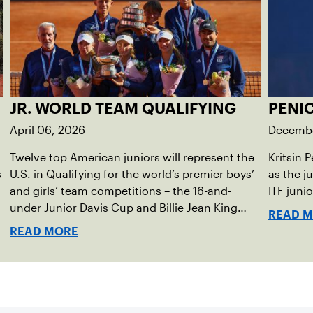
JR. WORLD TEAM QUALIFYING
PENI
April 06, 2026
Decembe
Twelve top American juniors will represent the
Kritsin 
s
U.S. in Qualifying for the world’s premier boys’
as the j
,
and girls’ team competitions – the 16-and-
ITF juni
under Junior Davis Cup and Billie Jean King
READ 
Cup by Gainbridge and the 14-and-under ITF
READ MORE
World Junior Tennis.