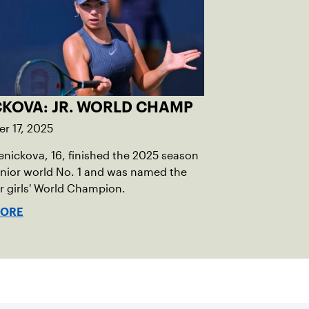
CKOVA: JR. WORLD CHAMP
r 17, 2025
Penickova, 16, finished the 2025 season
unior world No. 1 and was named the
or girls' World Champion.
MORE