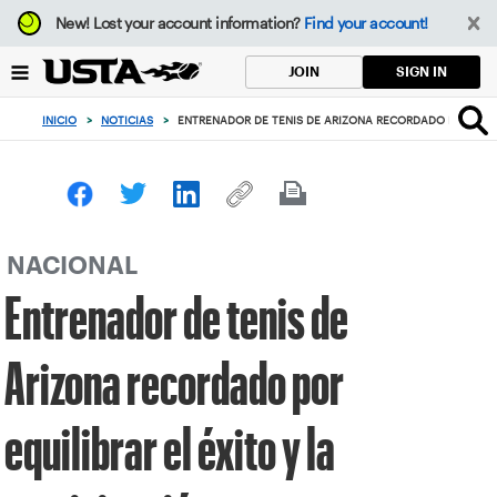
Enfoque
New!
Lost your account information?
Find your account!
desde
el
SIGN IN
JOIN
botón
de
INICIO
>
NOTICIAS
>
ENTRENADOR DE TENIS DE ARIZONA RECORDADO POR EQUIL
volver
al
principio
NACIONAL
Entrenador de tenis de
Arizona recordado por
equilibrar el éxito y la