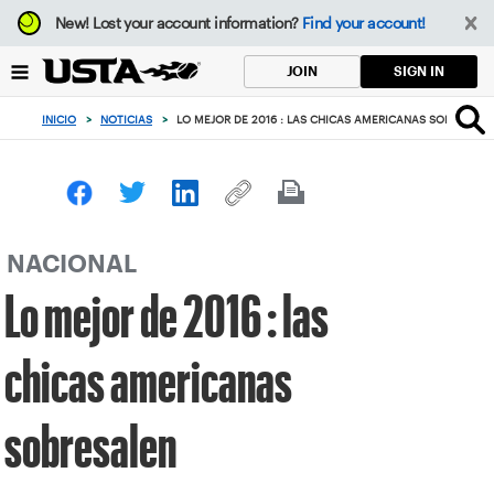
Enfoque
New!
Lost your account information?
Find your account!
desde
el
SIGN IN
JOIN
botón
de
INICIO
>
NOTICIAS
>
LO MEJOR DE 2016 : LAS CHICAS AMERICANAS SOBRESALE
volver
al
principio
NACIONAL
Lo mejor de 2016 : las
chicas americanas
sobresalen