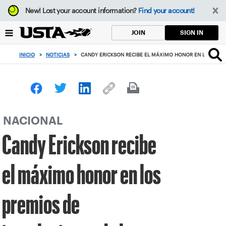
Enfoque
New!
Lost your account information?
Find your account!
desde
el
SIGN IN
JOIN
botón
de
INICIO
>
NOTICIAS
>
CANDY ERICKSON RECIBE EL MÁXIMO HONOR EN LOS PREM
volver
al
principio
NACIONAL
Candy Erickson recibe
el máximo honor en los
premios de