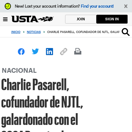
Enfoque
New!
Lost your account information?
Find your account!
desde
el
SIGN IN
JOIN
botón
de
INICIO
>
NOTICIAS
>
CHARLIE PASARELL, COFUNDADOR DE NJTL, GALARDONADO
volver
al
principio
NACIONAL
Charlie Pasarell,
cofundador de NJTL,
galardonado con el