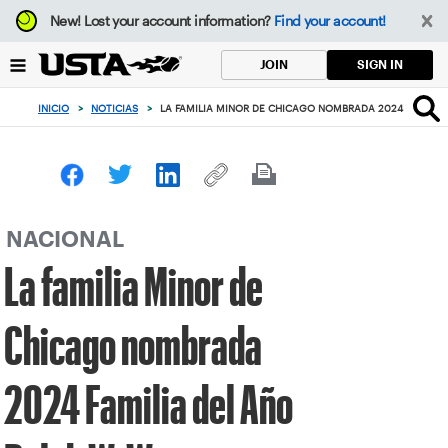
Enfoque
New!
Lost your account information?
Find your account!
desde
el
SIGN IN
JOIN
botón
de
INICIO
>
NOTICIAS
>
LA FAMILIA MINOR DE CHICAGO NOMBRADA 2024 FAMILIA
volver
al
principio
NACIONAL
La familia Minor de
Chicago nombrada
2024 Familia del Año