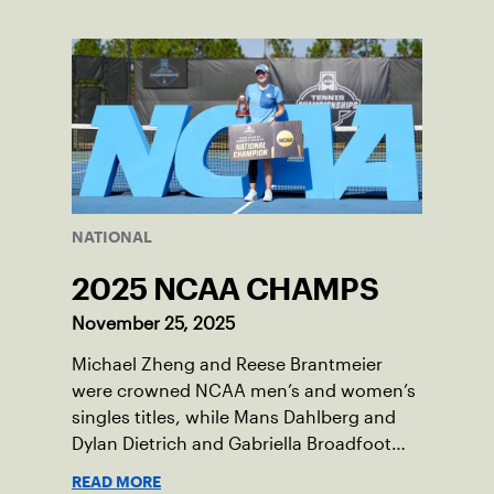
will be played June 16-18 at the USTA
National Campus in Orlando, Fla.
NATIONAL
2025 NCAA CHAMPS
November 25, 2025
Michael Zheng and Reese Brantmeier
were crowned NCAA men’s and women’s
singles titles, while Mans Dahlberg and
Dylan Dietrich and Gabriella Broadfoot
and Victoria Osuigwe took home the
READ MORE