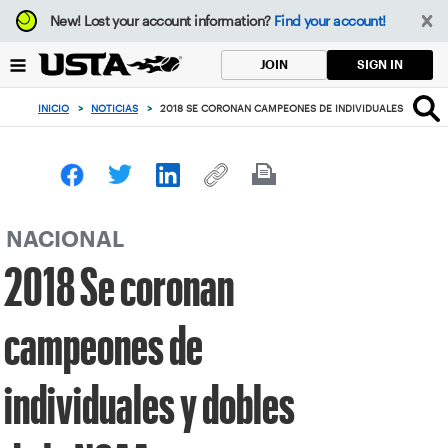
Enfoque
New!
Lost your account information?
Find your account!
desde
el
SIGN IN
JOIN
botón
de
INICIO
>
NOTICIAS
>
2018 SE CORONAN CAMPEONES DE INDIVIDUALES Y DOBLE
volver
al
principio
NACIONAL
2018 Se coronan
campeones de
individuales y dobles