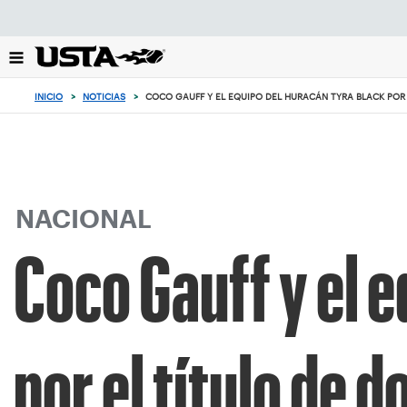
Enfoque
desde
el
botón
de
INICIO
>
NOTICIAS
>
COCO GAUFF Y EL EQUIPO DEL HURACÁN TYRA BLACK POR 
volver
al
principio
NACIONAL
Coco Gauff y el 
por el título de d