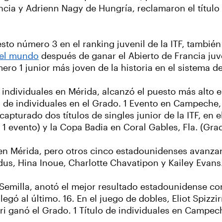
ncia y Adrienn Nagy de Hungría, reclamaron el título 
sto número 3 en el ranking juvenil de la ITF, también 
del mundo
después de ganar el Abierto de Francia juve
o 1 junior más joven de la historia en el sistema de 
e individuales en Mérida, alcanzó el puesto más alto 
ta de individuales en el Grado. 1 Evento en Campeche,
capturado dos títulos de singles junior de la ITF, en e
 1 evento) y la Copa Badia en Coral Gables, Fla. (Gra
en Mérida, pero otros cinco estadounidenses avanzaro
us, Hina Inoue, Charlotte Chavatipon y Kailey Evans
Semilla, anotó el mejor resultado estadounidense con
egó al último. 16. En el juego de dobles, Eliot Spizzir
ri ganó el Grado. 1 Título de individuales en Campec