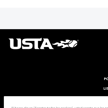
PO
LI