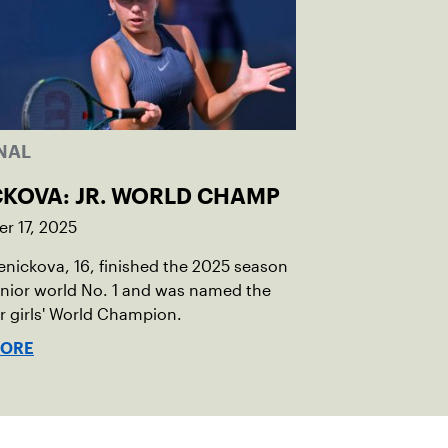
NAL
CKOVA: JR. WORLD CHAMP
r 17, 2025
Penickova, 16, finished the 2025 season
unior world No. 1 and was named the
or girls' World Champion.
MORE