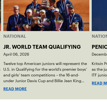
NATIONAL
NATIO
JR. WORLD TEAM QUALIFYING
PENI
April 06, 2026
Decembe
Twelve top American juniors will represent the
Kritsin 
s
U.S. in Qualifying for the world’s premier boys’
as the j
,
and girls’ team competitions – the 16-and-
ITF juni
under Junior Davis Cup and Billie Jean King
READ 
Cup by Gainbridge and the 14-and-under ITF
READ MORE
World Junior Tennis.