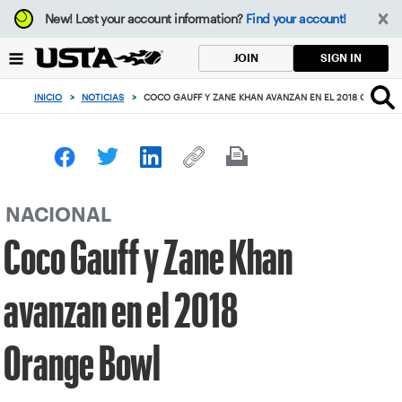
Enfoque
New!
Lost your account information?
Find your account!
desde
el
SIGN IN
JOIN
botón
de
INICIO
>
NOTICIAS
>
COCO GAUFF Y ZANE KHAN AVANZAN EN EL 2018 ORANG
volver
al
principio
NACIONAL
Coco Gauff y Zane Khan
avanzan en el 2018
Orange Bowl