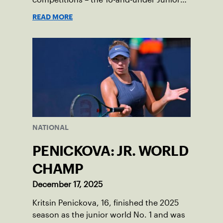
Davis Cup and Billie Jean King Cup by
READ MORE
Gainbridge and the 14-and-under ITF
World Junior Tennis.
NATIONAL
PENICKOVA: JR. WORLD
CHAMP
December 17, 2025
Kritsin Penickova, 16, finished the 2025
season as the junior world No. 1 and was