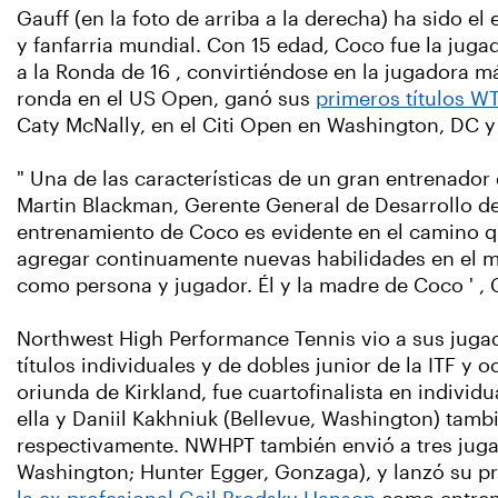
Gauff (en la foto de arriba a la derecha) ha sido e
y fanfarria mundial. Con 15 edad, Coco fue la juga
a la Ronda de 16 , convirtiéndose en la jugadora má
ronda en el US Open, ganó sus
primeros títulos W
Caty McNally, en el Citi Open en Washington, DC 
" Una de las características de un gran entrenador 
Martin Blackman, Gerente General de Desarrollo de 
entrenamiento de Coco es evidente en el camino qu
agregar continuamente nuevas habilidades en el m
como persona y jugador. Él y la madre de Coco ' ,
Northwest High Performance Tennis vio a sus jugad
títulos individuales y de dobles junior de la ITF y
oriunda de Kirkland, fue cuartofinalista en indiv
ella y Daniil Kakhniuk (Bellevue, Washington) tamb
respectivamente. NWHPT también envió a tres juga
Washington; Hunter Egger, Gonzaga), y lanzó su p