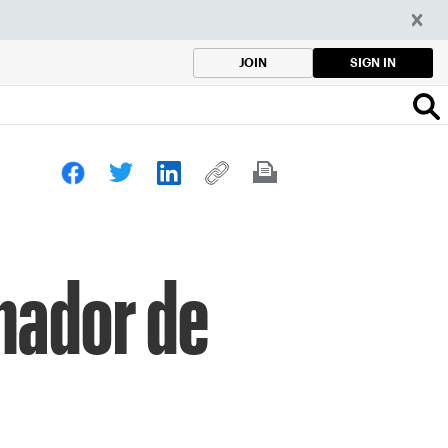
SIGN IN
JOIN
nador de