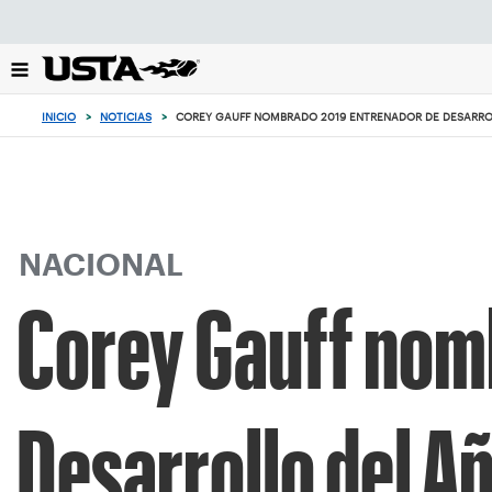
Enfoque
desde
el
botón
de
INICIO
>
NOTICIAS
>
COREY GAUFF NOMBRADO 2019 ENTRENADOR DE DESARRO
volver
al
principio
NACIONAL
Corey Gauff nom
Desarrollo del A