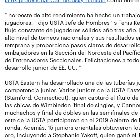
la ex profesional Gail Brodsky Hanson
como entrena
" noroeste de alto rendimiento ha hecho un trabajo 
jugadores, " dijo USTA Jefe de Hombres ' s Tenis 
flujo constante de jugadores sólidos año tras añ
alto nivel de torneos nacionales y sus resultados
temprana y proporciona pasos claros de desarrollo
embajadores en la Sección del Noroeste del Pacífi
de Entrenadores Seccionales. Felicitaciones a tod
desarrollo junior de EE. UU. "
USTA Eastern ha desarrollado una de las tuberías j
competencia junior. Varios juniors de la USTA Easte
(Stamford, Connecticut), quien capturó el título d
las chicas de Wimbledon 'final de singles, y Cannon
muchachos y final de dobles en las semifinales de s
este de la USTA participaron en el 2019 Abierto de 
ronda. Además, 15 juniors orientales obtuvieron l
oro, incluyendo a Stephanie Yakoff, quien ganó el 