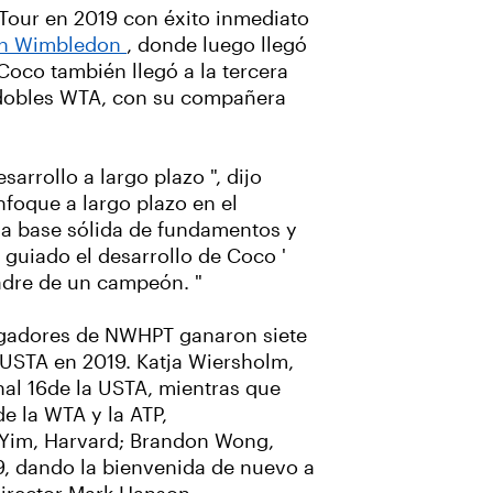
A Tour en 2019 con éxito inmediato
 en Wimbledon
, donde luego llegó
Coco también llegó a la tercera
e dobles WTA, con su compañera
arrollo a largo plazo ", dijo
nfoque a largo plazo en el
na base sólida de fundamentos y
uiado el desarrollo de Coco '
padre de un campeón. "
jugadores de NWHPT ganaron siete
a USTA en 2019. Katja Wiersholm,
nal 16de la USTA, mientras que
e la WTA y la ATP,
 Yim, Harvard; Brandon Wong,
9, dando la bienvenida de nuevo a