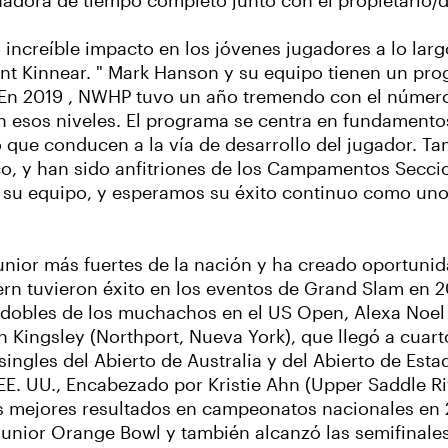
dora de tiempo completo junto con el propietario/d
increíble impacto en los jóvenes jugadores a lo largo
Kent Kinnear. " Mark Hanson y su equipo tienen un p
o. En 2019 , NWHP tuvo un año tremendo con el númer
 en esos niveles. El programa se centra en fundamen
 que conducen a la vía de desarrollo del jugador. T
co, y han sido anfitriones de los Campamentos Secci
o su equipo, y esperamos su éxito continuo como uno
unior más fuertes de la nación y ha creado oportunid
rn tuvieron éxito en los eventos de Grand Slam en 201
e dobles de los muchachos en el US Open, Alexa Noel 
 Kingsley (Northport, Nueva York), que llegó a cuarto
ingles del Abierto de Australia y del Abierto de Esta
EE. UU., Encabezado por Kristie Ahn (Upper Saddle Riv
os mejores resultados en campeonatos nacionales en 2
Junior Orange Bowl y también alcanzó las semifinales 