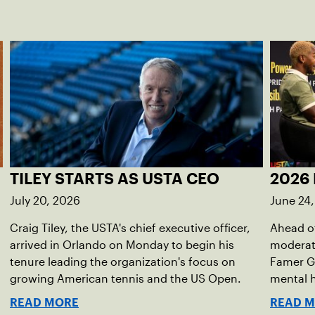
TILEY STARTS AS USTA CEO
2026 
July 20, 2026
June 24
Craig Tiley, the USTA's chief executive officer,
Ahead of
arrived in Orlando on Monday to begin his
moderato
tenure leading the organization's focus on
Famer G
growing American tennis and the US Open.
mental h
debut no
READ MORE
READ 