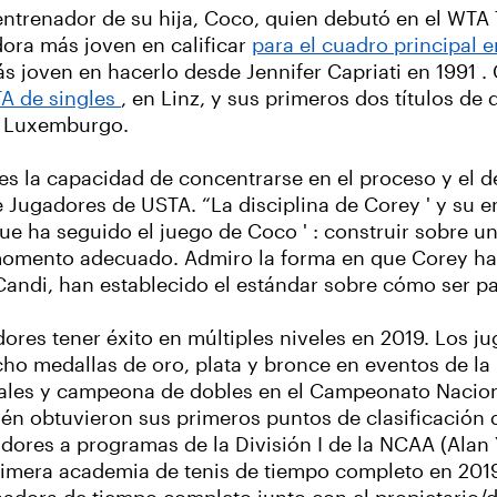
l entrenador de su hija, Coco, quien debutó en el WT
dora más joven en calificar
para el cuadro principal
s joven en hacerlo desde Jennifer Capriati en 1991 . 
TA de singles
, en Linz, y sus primeros dos títulos d
y Luxemburgo.
es la capacidad de concentrarse en el proceso y el des
Jugadores de USTA. “La disciplina de Corey ' y su e
e ha seguido el juego de Coco ' : construir sobre u
omento adecuado. Admiro la forma en que Corey ha g
 Candi, han establecido el estándar sobre cómo ser 
ores tener éxito en múltiples niveles en 2019. Los 
 ocho medallas de oro, plata y bronce en eventos de l
iduales y campeona de dobles en el Campeonato Nacio
ién obtuvieron sus primeros puntos de clasificación d
dores a programas de la División I de la NCAA (Alan
rimera academia de tenis de tiempo completo en 201