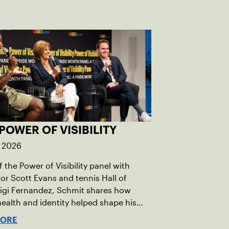
POWER OF VISIBILITY
, 2026
 the Power of Visibility panel with
r Scott Evans and tennis Hall of
igi Fernandez, Schmit shares how
ealth and identity helped shape his
vel.
MORE