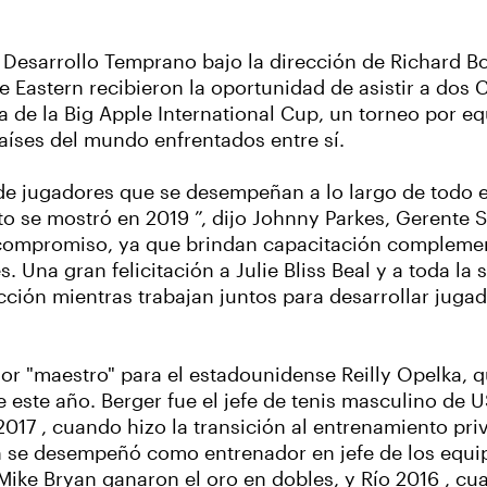
Desarrollo Temprano bajo la dirección de Richard Bo
e Eastern recibieron la oportunidad de asistir a do
de la Big Apple International Cup, un torneo por equ
aíses del mundo enfrentados entre sí.
e de jugadores que se desempeñan a lo largo de todo 
sto se mostró en 2019 ”, dijo Johnny Parkes, Gerente S
y compromiso, ya que brindan capacitación compleme
 Una gran felicitación a Julie Bliss Beal y a toda la 
cción mientras trabajan juntos para desarrollar jugad
 "maestro" para el estadounidense Reilly Opelka, q
e este año. Berger fue el jefe de tenis masculino de
17 , cuando hizo la transición al entrenamiento priv
 se desempeñó como entrenador en jefe de los equi
ike Bryan ganaron el oro en dobles, y Río 2016 , c