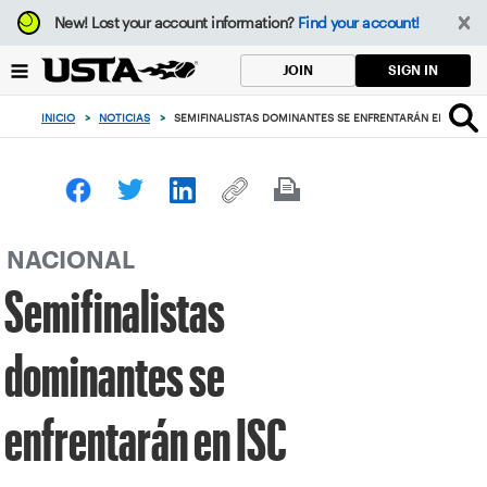
Enfoque
New!
Lost your account information?
Find your account!
desde
el
SIGN IN
JOIN
botón
de
INICIO
>
NOTICIAS
>
SEMIFINALISTAS DOMINANTES SE ENFRENTARÁN EN ISC
volver
al
principio
NACIONAL
Semifinalistas
dominantes se
enfrentarán en ISC