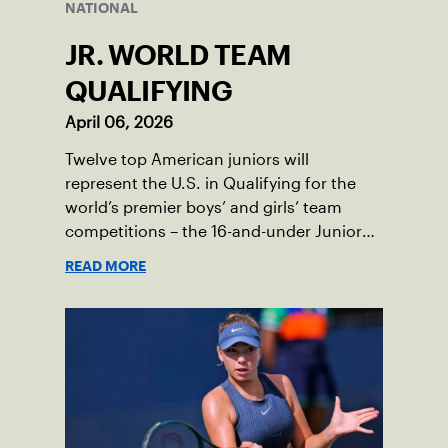
NATIONAL
JR. WORLD TEAM
QUALIFYING
April 06, 2026
Twelve top American juniors will
represent the U.S. in Qualifying for the
world’s premier boys’ and girls’ team
competitions – the 16-and-under Junior
Davis Cup and Billie Jean King Cup by
READ MORE
Gainbridge and the 14-and-under ITF
World Junior Tennis.