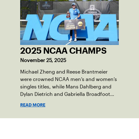
2025 NCAA CHAMPS
November 25, 2025
Michael Zheng and Reese Brantmeier
were crowned NCAA men’s and women’s
singles titles, while Mans Dahlberg and
Dylan Dietrich and Gabriella Broadfoot
and Victoria Osuigwe took home the
READ MORE
doubles trophies.
Suscríbase a nuestro boletín