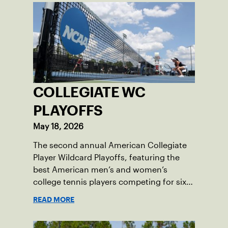
COLLEGIATE WC
PLAYOFFS
May 18, 2026
The second annual American Collegiate
Player Wildcard Playoffs, featuring the
best American men’s and women’s
college tennis players competing for six
total wild card entries into the US Open,
READ MORE
will be played June 16-18 at the USTA
National Campus in Orlando, Fla.