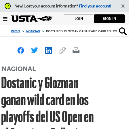
Enfoque
New!
Lost your account information?
Find your account!
desde
el
SIGN IN
JOIN
botón
de
INICIO
>
NOTICIAS
>
DOSTANIC Y GLOZMAN GANAN WILD CARD EN LOS PLAYOFF
volver
al
principio
NACIONAL
Dostanic y Glozman
ganan wild card en los
playoffs del US Open en