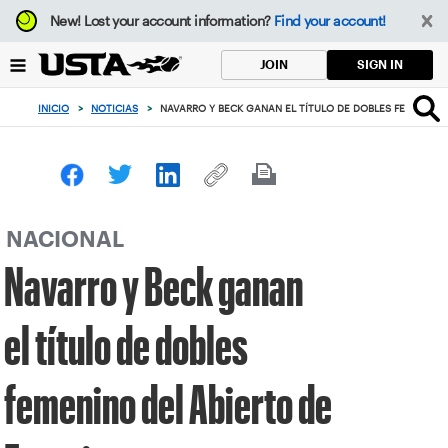
Enfoque
New!
Lost your account information?
Find your account!
desde
el
SIGN IN
JOIN
botón
de
INICIO
>
NOTICIAS
>
NAVARRO Y BECK GANAN EL TÍTULO DE DOBLES FEMENINO 
volver
al
principio
NACIONAL
Navarro y Beck ganan
el título de dobles
femenino del Abierto de