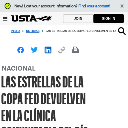
Enfoque
New!
Lost your account information?
Find your account!
desde
el
SIGN IN
JOIN
botón
de
INICIO
>
NOTICIAS
>
LAS ESTRELLAS DE LA COPA FED DEVUELVEN EN LA CLÍNIC
volver
al
principio
NACIONAL
LAS ESTRELLAS DE LA
COPA FED DEVUELVEN
EN LA CLÍNICA