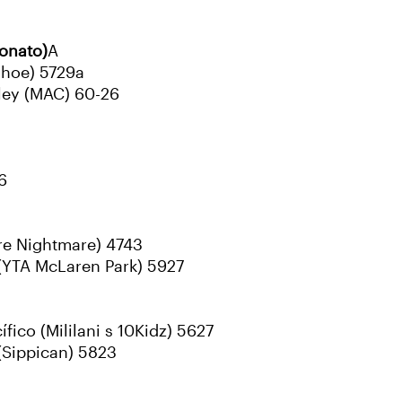
onato)
A
ahoe) 5729a
ley (MAC) 60-26
6
re Nightmare) 4743
 (YTA McLaren Park) 5927
ico (Mililani s 10Kidz) 5627
(Sippican) 5823