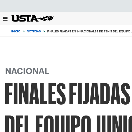
Enfoque
desde
el
botón
de
INICIO
>
NOTICIAS
>
FINALES FIJADAS EN 14NACIONALES DE TENIS DEL EQUIPO 
volver
al
principio
NACIONAL
FINALES FIJADAS
DEL EQUIPO JUNI