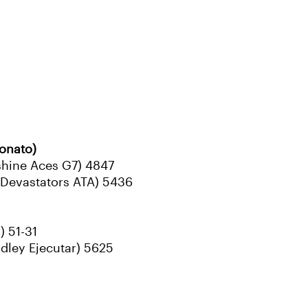
onato)
shine Aces G7) 4847
 (Devastators ATA) 5436
) 51-31
dley Ejecutar) 5625
1