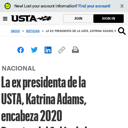
Enfoque
New!
Lost your account information?
Find your account!
desde
el
SIGN IN
JOIN
botón
de
INICIO
>
NOTICIAS
>
LA EX PRESIDENTA DE LA USTA, KATRINA ADAMS, ENCABEZ
volver
al
principio
NACIONAL
La ex presidenta de la
USTA, Katrina Adams,
encabeza 2020