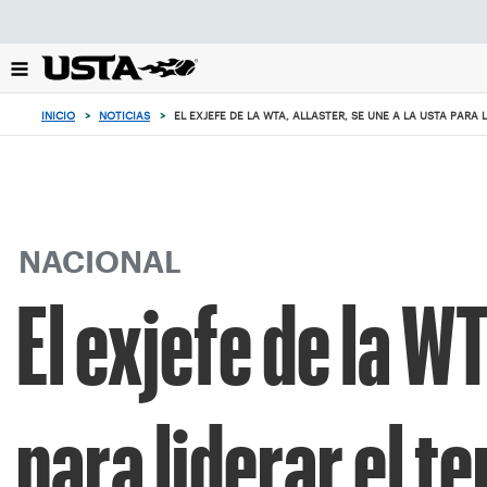
Enfoque
desde
el
botón
de
INICIO
>
NOTICIAS
>
EL EXJEFE DE LA WTA, ALLASTER, SE UNE A LA USTA PARA 
volver
al
principio
NACIONAL
El exjefe de la WT
para liderar el t