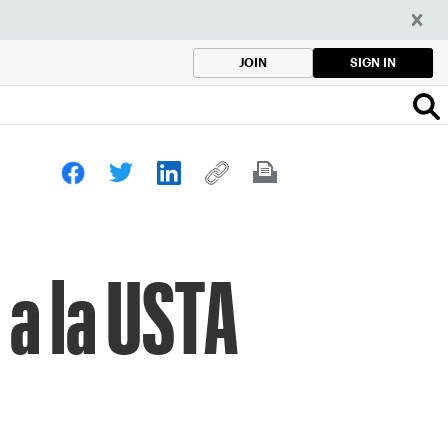
SIGN IN
JOIN
 a la USTA