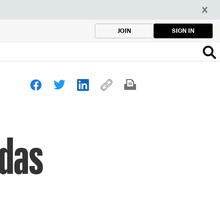
SIGN IN
JOIN
edas