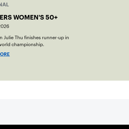
NAL
ERS WOMEN'S 50+
 2026
 Julie Thu finishes runner-up in
 world championship.
MORE