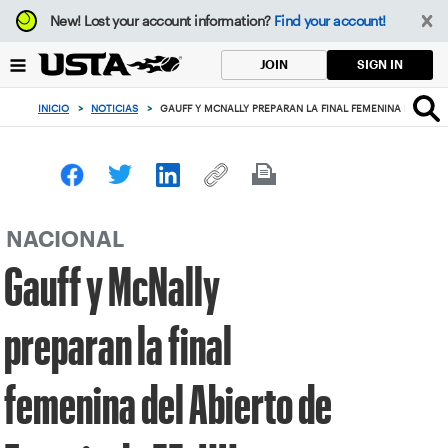
Enfoque
New!
Lost your account information?
Find your account!
desde
el
SIGN IN
JOIN
botón
de
INICIO
>
NOTICIAS
>
GAUFF Y MCNALLY PREPARAN LA FINAL FEMENINA DEL ABIE
volver
al
principio
NACIONAL
Gauff y McNally
preparan la final
femenina del Abierto de