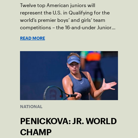
Twelve top American juniors will
represent the U.S. in Qualifying for the
world’s premier boys’ and girls’ team
competitions – the 16-and-under Junior
Davis Cup and Billie Jean King Cup by
READ MORE
Gainbridge and the 14-and-under ITF
World Junior Tennis.
NATIONAL
PENICKOVA: JR. WORLD
CHAMP