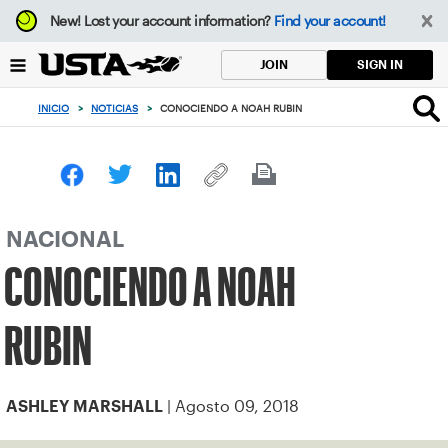
Enfoque
New!
Lost your account information?
Find your account!
desde
el
SIGN IN
JOIN
botón
de
INICIO
>
NOTICIAS
>
CONOCIENDO A NOAH RUBIN
volver
al
principio
NACIONAL
CONOCIENDO A NOAH
RUBIN
| Agosto 09, 2018
ASHLEY MARSHALL