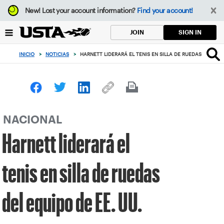
Enfoque
New!
Lost your account information?
Find your account!
desde
el
SIGN IN
JOIN
botón
de
INICIO
>
NOTICIAS
>
HARNETT LIDERARÁ EL TENIS EN SILLA DE RUEDAS DEL EQU
volver
al
principio
NACIONAL
Harnett liderará el
tenis en silla de ruedas
del equipo de EE. UU.