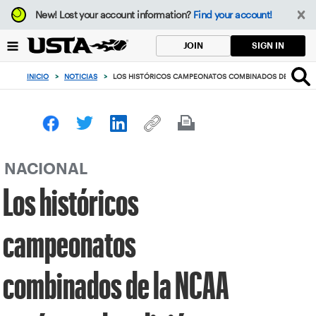
Enfoque
New!
Lost your account information?
Find your account!
desde
el
SIGN IN
JOIN
botón
de
INICIO
>
NOTICIAS
>
LOS HISTÓRICOS CAMPEONATOS COMBINADOS DE LA NCAA
volver
al
principio
NACIONAL
Los históricos
campeonatos
combinados de la NCAA