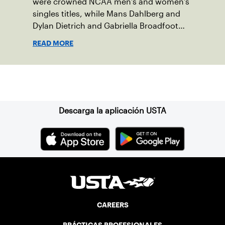
were crowned NCAA men’s and women’s
singles titles, while Mans Dahlberg and
Dylan Dietrich and Gabriella Broadfoot
and Victoria Osuigwe took home the
READ MORE
doubles trophies.
Suscríbase a nuestro boletín
Descarga la aplicación USTA
CAREERS