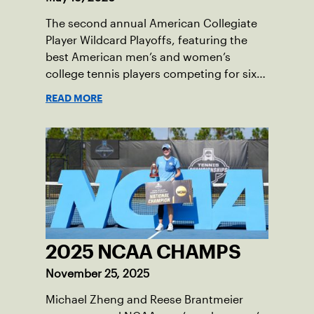
The second annual American Collegiate
Player Wildcard Playoffs, featuring the
best American men’s and women’s
college tennis players competing for six
total wild card entries into the US Open,
READ MORE
will be played June 16-18 at the USTA
National Campus in Orlando, Fla.
2025 NCAA CHAMPS
November 25, 2025
Michael Zheng and Reese Brantmeier