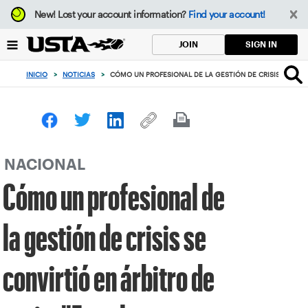
Enfoque
New!
Lost your account information?
Find your account!
desde
el
SIGN IN
JOIN
botón
de
INICIO
>
NOTICIAS
>
CÓMO UN PROFESIONAL DE LA GESTIÓN DE CRISIS SE CONV
volver
al
principio
NACIONAL
Cómo un profesional de
la gestión de crisis se
convirtió en árbitro de