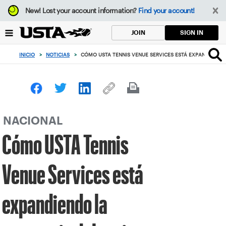
Enfoque
New!
Lost your account information?
Find your account!
desde
el
SIGN IN
JOIN
botón
de
INICIO
>
NOTICIAS
>
CÓMO USTA TENNIS VENUE SERVICES ESTÁ EXPANDIENDO L
volver
al
principio
NACIONAL
Cómo USTA Tennis
Venue Services está
expandiendo la