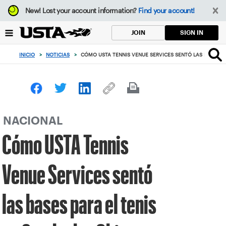
Enfoque
New!
Lost your account information?
Find your account!
desde
el
SIGN IN
JOIN
botón
de
INICIO
>
NOTICIAS
>
CÓMO USTA TENNIS VENUE SERVICES SENTÓ LAS BASES PA
volver
al
principio
NACIONAL
Cómo USTA Tennis
Venue Services sentó
las bases para el tenis