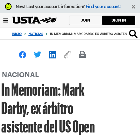
Enfoque
New!
Lost your account information?
Find your account!
desde
el
SIGN IN
JOIN
botón
de
INICIO
>
NOTICIAS
>
IN MEMORIAM: MARK DARBY, EX ÁRBITRO ASISTENTE DEL 
volver
al
principio
NACIONAL
In Memoriam: Mark
Darby, ex árbitro
asistente del US Open