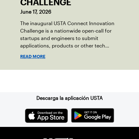
CHALLENGE
June 17, 2026
The inaugural USTA Connect Innovation
Challenge is a nationwide open-call for
startups and engineers to submit
applications, products or other tech
solutions that have a direct and positive
READ MORE
impact on the game of tennis for a
$10,000 winner’s prize and potential
further integration into the USTA and
Suscríbase a nuestro boletín
tennis technology ecosystem.
Descarga la aplicación USTA