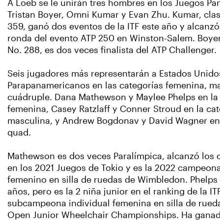
A Loeb se le unirán tres hombres en los Juegos P
Tristan Boyer, Omni Kumar y Evan Zhu. Kumar, cla
359, ganó dos eventos de la ITF este año y alcanzó 
ronda del evento ATP 250 en Winston-Salem. Boyer,
No. 288, es dos veces finalista del ATP Challenger.
Seis jugadores más representarán a Estados Unido
Parapanamericanos en las categorías femenina, ma
cuádruple. Dana Mathewson y Maylee Phelps en la 
femenina, Casey Ratzlaff y Conner Stroud en la ca
masculina, y Andrew Bogdonav y David Wagner en 
quad.
Mathewson es dos veces Paralímpica, alcanzó los c
en los 2021 Juegos de Tokio y es la 2022 campeon
femenino en silla de ruedas de Wimbledon. Phelps 
años, pero es la 2 niña junior en el ranking de la IT
subcampeona individual femenina en silla de rued
Open Junior Wheelchair Championships. Ha ganado 