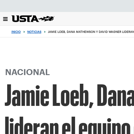
Enfoque
desde
el
botón
de
INICIO
>
NOTICIAS
>
JAMIE LOEB, DANA MATHEWSON Y DAVID WAGNER LIDERA
volver
al
principio
NACIONAL
Jamie Loeb, Dan
lideran el equip