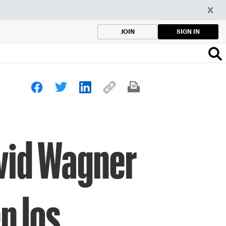
SIGN IN
JOIN
vid Wagner
n los