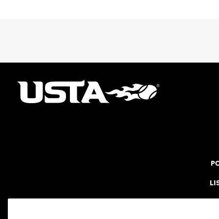
PO
LI