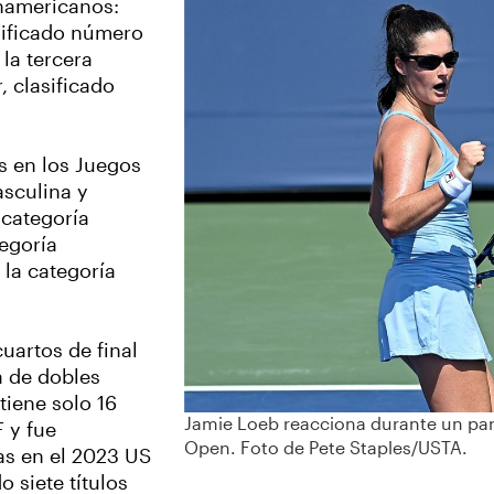
anamericanos:
sificado número
la tercera
 clasificado
s en los Juegos
sculina y
categoría
tegoría
la categoría
uartos de final
a de dobles
tiene solo 16
Jamie Loeb reacciona durante un part
F y fue
Open. Foto de Pete Staples/USTA.
as en el 2023 US
siete títulos