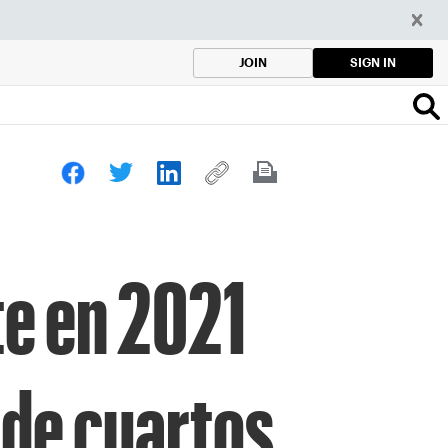
SIGN IN
JOIN
te en 2021
 de cuartos