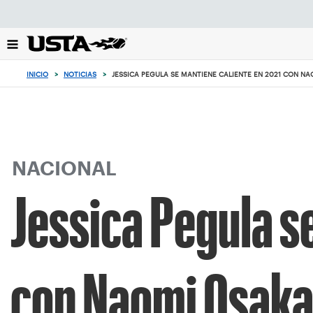
Enfoque
desde
el
botón
de
INICIO
>
NOTICIAS
>
JESSICA PEGULA SE MANTIENE CALIENTE EN 2021 CON N
volver
al
principio
NACIONAL
Jessica Pegula s
con Naomi Osaka 