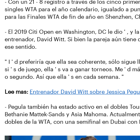
- Con un 21 - 8 registro a través de los cinco prim
singles WTA para el año calendario, igualado a punt
para las Finales WTA de fin de año en Shenzhen, C
- El 2019 Citi Open en Washington, DC le dio ' , y 
entrenador, David Witt. Si bien la pareja aún tiene
ese sentido.
" I ' d preferiría que ella sea coherente, sólo sigue
si ' s de juego, ella ' s va a ganar torneos. Me ' d
o segundo. Así que ella ' s en cada semana. "
Lee mas:
Entrenador David Witt sobre Jessica Pegu
- Pegula también ha estado activo en el dobles Tou
Bethanie Mattek-Sands y Asia Mahoma. Actualmente 
dobles de la WTA, con una semifinal en Dubai con