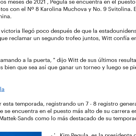
eros meses de 2021 , Pegula se encuentra en el puest
os con el Nº 8 Karolina Muchova y No. 9 Svitolina. El
hina.
la victoria llegó poco después de que la estadouniden
 que reclamar un segundo trofeo juntos, Witt confía e
 llamando a la puerta, " dijo Witt de sus últimos resu
 más bien que sea así que ganar un torneo y luego se 
la
r esta temporada, registrando un 7 - 8 registro gene
se encuentra en el puesto más alto de su carrera en
 Mattek-Sands como lo más destacado de su tempora
- ' , Kim Pegula, es la presidenta d