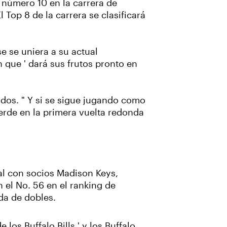
o número 10 en la carrera de
 Top 8 de la carrera se clasificará
se se uniera a su actual
n que ' dará sus frutos pronto en
ltados. " Y si se sigue jugando como
pierde en la primera vuelta redonda
ral con socios Madison Keys,
 el No. 56 en el ranking de
da de dobles.
e los Buffalo Bills ' y los Buffalo