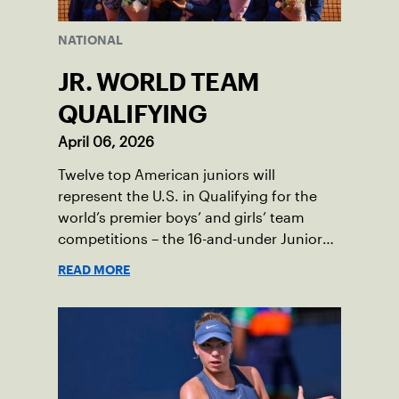
NATIONAL
JR. WORLD TEAM
QUALIFYING
April 06, 2026
Twelve top American juniors will
represent the U.S. in Qualifying for the
world’s premier boys’ and girls’ team
competitions – the 16-and-under Junior
Davis Cup and Billie Jean King Cup by
READ MORE
Gainbridge and the 14-and-under ITF
World Junior Tennis.