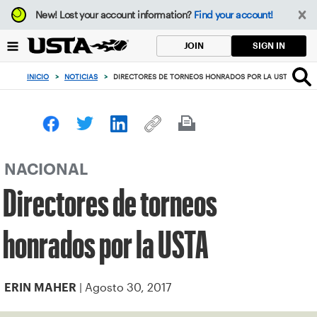
Enfoque
New!
Lost your account information?
Find your account!
desde
el
SIGN IN
JOIN
botón
de
INICIO
>
NOTICIAS
>
DIRECTORES DE TORNEOS HONRADOS POR LA USTA
volver
al
principio
NACIONAL
Directores de torneos
honrados por la USTA
| Agosto 30, 2017
ERIN MAHER