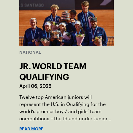
NATIONAL
JR. WORLD TEAM
QUALIFYING
April 06, 2026
Twelve top American juniors will
represent the U.S. in Qualifying for the
world’s premier boys’ and girls’ team
competitions – the 16-and-under Junior
Davis Cup and Billie Jean King Cup by
READ MORE
Gainbridge and the 14-and-under ITF