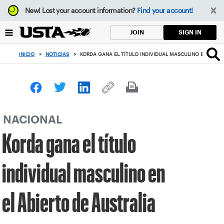
Enfoque
New!
Lost your account information?
Find your account!
desde
el
SIGN IN
JOIN
botón
de
INICIO
>
NOTICIAS
>
KORDA GANA EL TÍTULO INDIVIDUAL MASCULINO EN EL AB
volver
al
principio
NACIONAL
Korda gana el título
individual masculino en
el Abierto de Australia