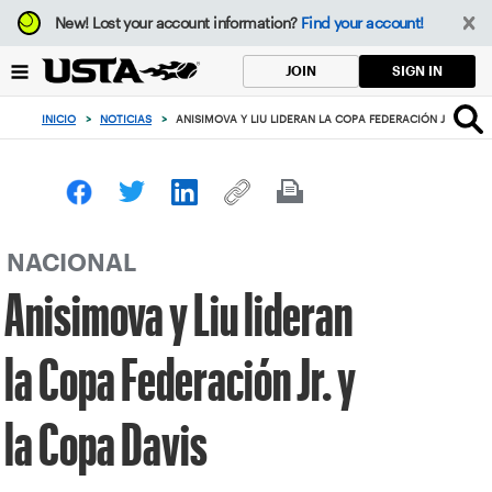
Enfoque
New!
Lost your account information?
Find your account!
desde
el
SIGN IN
JOIN
botón
de
INICIO
>
NOTICIAS
>
ANISIMOVA Y LIU LIDERAN LA COPA FEDERACIÓN JR. Y LA 
volver
al
principio
NACIONAL
Anisimova y Liu lideran
la Copa Federación Jr. y
la Copa Davis