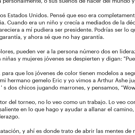
a personalmente, o sus sueños de hacer del mundo y 
e los Estados Unidos. Pensé que eso era completamen
ia. Cuando era un niño y crecía a mediados de la déc
eciera a mí pudiera ser presidente. Podrías ser lo q
arantía, y ahora sé que no hay garantía.
olores, pueden ver a la persona número dos en lider
 niñas y mujeres jóvenes se despierten y digan: "Pue
para que los jóvenes de color tienen modelos a seguir
mi hermano gemelo Eric y yo vimos a Arthur Ashe j
quí ' s dos chicos jugando marrones, y pensamos, “Wo
ctor del torneo, no lo veo como un trabajo. Lo veo 
saliente en lo que hago y ayudar a allanar el camino
derazgo.
tación, y ahí es donde trato de abrir las mentes de 