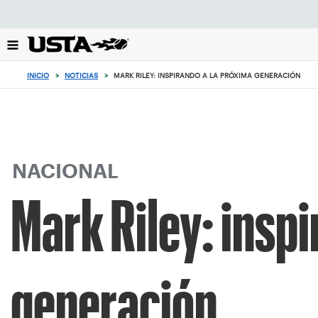
Enfoque
desde
el
botón
de
INICIO
>
NOTICIAS
>
MARK RILEY: INSPIRANDO A LA PRÓXIMA GENERACIÓN
volver
al
principio
NACIONAL
Mark Riley: inspi
generación