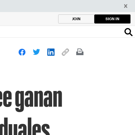
SIGN IN
JOIN
ee ganan
iduales