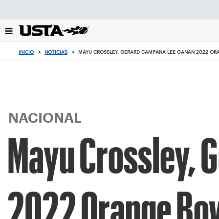
Enfoque
desde
el
botón
de
INICIO
>
NOTICIAS
>
MAYU CROSSLEY, GERARD CAMPANA LEE GANAN 2022 ORAN
volver
al
principio
NACIONAL
Mayu Crossley, 
2022 Orange Bowl