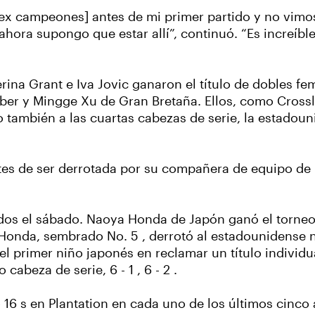
e ex campeones] antes de mi primer partido y no vimo
y ahora supongo que estar allí”, continuó.
“Es increíbl
ina Grant e Iva Jovic ganaron el título de dobles fem
iber y Mingge Xu de Gran Bretaña. Ellos, como Cross
o también a las cuartas cabezas de serie, la estadou
antes de ser derrotada por su compañera de equipo de 
os el sábado. Naoya Honda de Japón ganó el torneo
o. Honda, sembrado No. 5 , derrotó al estadounidens
n el primer niño japonés en reclamar un título indivi
abeza de serie, 6 - 1 , 6 - 2 .
 16 s en Plantation en cada uno de los últimos cinco