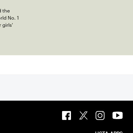
d the
rld No. 1
girls'