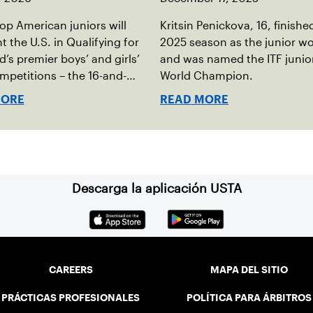
op American juniors will
Kritsin Penickova, 16, finishe
t the U.S. in Qualifying for
2025 season as the junior wo
d’s premier boys’ and girls’
and was named the ITF junior 
petitions – the 16-and-
World Champion.
nior Davis Cup and Billie
MORE
READ MORE
ng Cup by Gainbridge and the
nder ITF World Junior
Descarga la aplicación USTA
CAREERS
MAPA DEL SITIO
PRÁCTICAS PROFESIONALES
POLÍTICA PARA ÁRBITROS