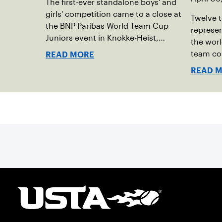
The first-ever standalone boys' and
girls' competition came to a close at
Twelve t
the BNP Paribas World Team Cup
represen
Juniors event in Knokke-Heist,
the worl
Belgium.
team com
READ MORE
under Ju
READ 
Jean Ki
14-and-u
Tennis.