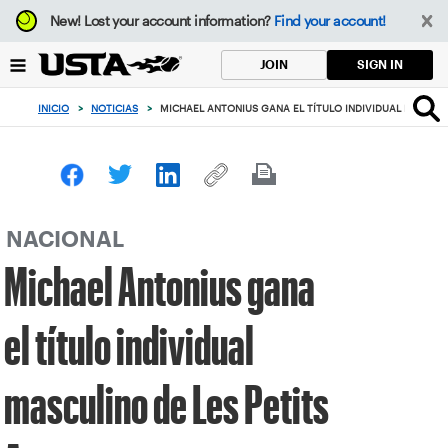
Enfoque
New!
Lost your account information?
Find your account!
desde
el
SIGN IN
JOIN
botón
de
INICIO
>
NOTICIAS
>
MICHAEL ANTONIUS GANA EL TÍTULO INDIVIDUAL MASCULI
volver
al
principio
NACIONAL
Michael Antonius gana
el título individual
masculino de Les Petits