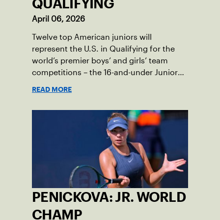
QUALIFYING
April 06, 2026
Twelve top American juniors will
represent the U.S. in Qualifying for the
world’s premier boys’ and girls’ team
competitions – the 16-and-under Junior
Davis Cup and Billie Jean King Cup by
READ MORE
Gainbridge and the 14-and-under ITF
World Junior Tennis.
PENICKOVA: JR. WORLD
CHAMP