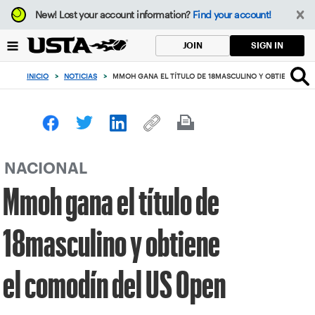
Enfoque
New!
Lost your account information?
Find your account!
desde
el
SIGN IN
JOIN
botón
de
INICIO
>
NOTICIAS
>
MMOH GANA EL TÍTULO DE 18MASCULINO Y OBTIENE EL C
volver
al
principio
NACIONAL
Mmoh gana el título de
18masculino y obtiene
el comodín del US Open