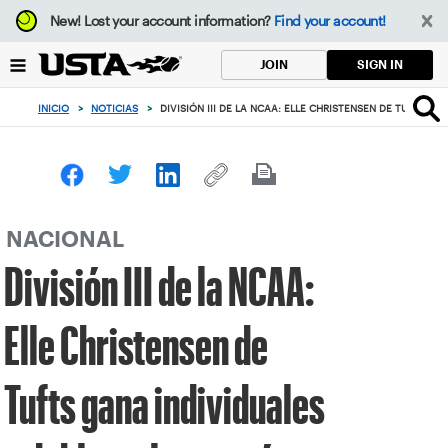
Enfoque
New!
Lost your account information?
Find your account!
desde
el
SIGN IN
JOIN
botón
de
INICIO
>
NOTICIAS
>
DIVISIÓN III DE LA NCAA: ELLE CHRISTENSEN DE TUFTS 
volver
al
principio
NACIONAL
División III de la NCAA:
Elle Christensen de
Tufts gana individuales