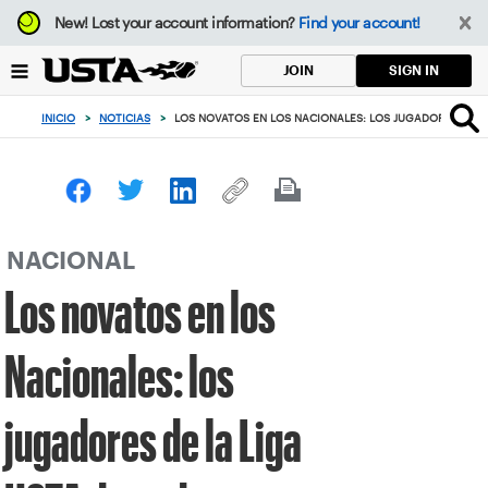
Enfoque
New!
Lost your account information?
Find your account!
desde
el
SIGN IN
JOIN
botón
de
INICIO
>
NOTICIAS
>
LOS NOVATOS EN LOS NACIONALES: LOS JUGADORES DE L
volver
al
principio
NACIONAL
Los novatos en los
Nacionales: los
jugadores de la Liga