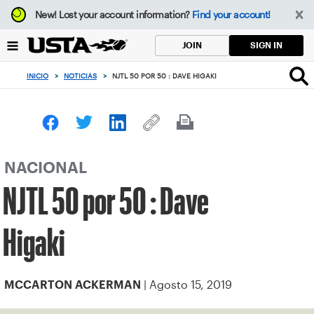
Enfoque
New!
Lost your account information?
Find your account!
desde
el
SIGN IN
JOIN
botón
de
INICIO
>
NOTICIAS
>
NJTL 50 POR 50 : DAVE HIGAKI
volver
al
principio
NACIONAL
NJTL 50 por 50 : Dave
Higaki
| Agosto 15, 2019
MCCARTON ACKERMAN