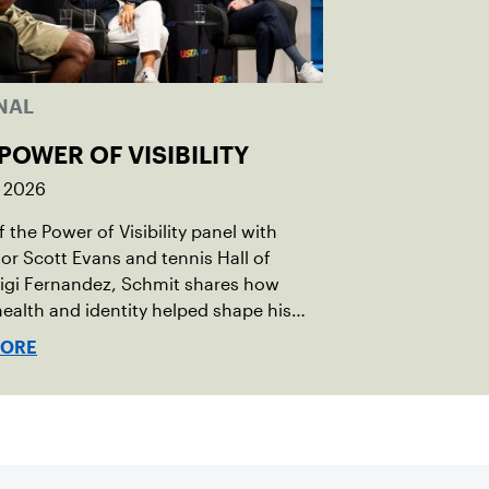
NAL
POWER OF VISIBILITY
, 2026
 the Power of Visibility panel with
r Scott Evans and tennis Hall of
igi Fernandez, Schmit shares how
ealth and identity helped shape his
vel.
MORE