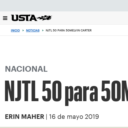
Enfoque
desde
el
botón
de
INICIO
>
NOTICIAS
>
NJTL 50 PARA 50MELVIN CARTER
volver
al
principio
NACIONAL
NJTL 50 para 50M
| 16 de mayo 2019
ERIN MAHER