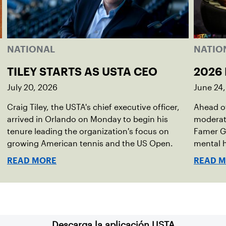
NATIONAL
NATIO
TILEY STARTS AS USTA CEO
2026 
July 20, 2026
June 24
Craig Tiley, the USTA's chief executive officer,
Ahead of
arrived in Orlando on Monday to begin his
moderato
tenure leading the organization's focus on
Famer G
growing American tennis and the US Open.
mental h
debut no
READ MORE
READ 
Descarga la aplicación USTA