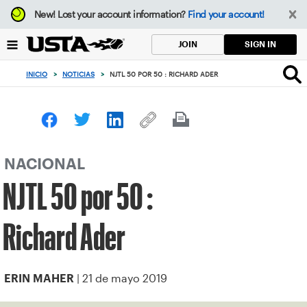
Enfoque
New!
Lost your account information?
Find your account!
desde
el
SIGN IN
JOIN
botón
de
INICIO
>
NOTICIAS
>
NJTL 50 POR 50 : RICHARD ADER
volver
al
principio
NACIONAL
NJTL 50 por 50 :
Richard Ader
| 21 de mayo 2019
ERIN MAHER