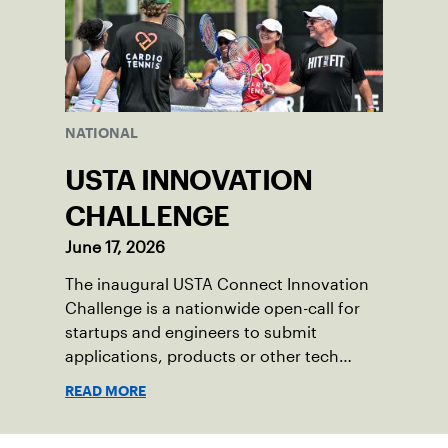
NATIONAL
USTA INNOVATION
CHALLENGE
June 17, 2026
The inaugural USTA Connect Innovation
Challenge is a nationwide open-call for
startups and engineers to submit
applications, products or other tech
solutions that have a direct and positive
READ MORE
impact on the game of tennis for a
$10,000 winner’s prize and potential