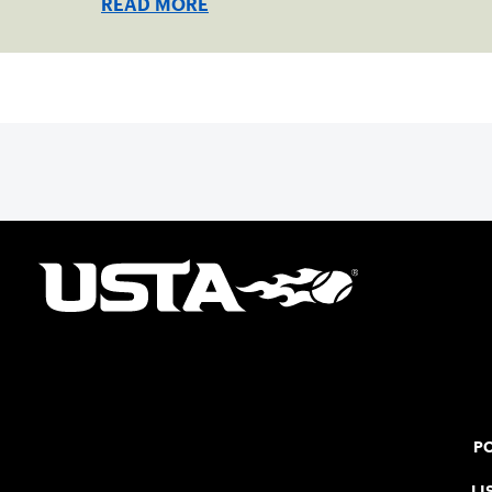
READ MORE
PO
LI