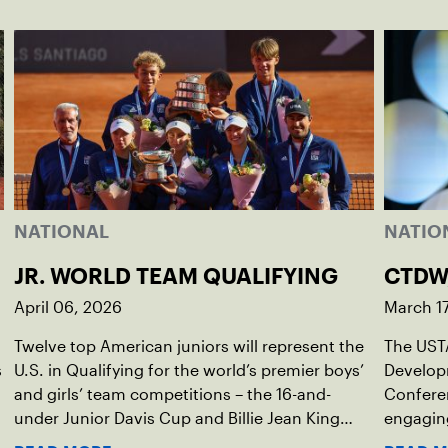
NATIONAL
NATIO
JR. WORLD TEAM QUALIFYING
CTDW
April 06, 2026
March 17
Twelve top American juniors will represent the
The UST
s
U.S. in Qualifying for the world’s premier boys’
Develop
,
and girls’ team competitions – the 16-and-
Confere
under Junior Davis Cup and Billie Jean King
engaging
Cup by Gainbridge and the 14-and-under ITF