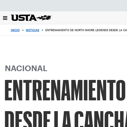
Enfoque
desde
el
botón
de
INICIO
>
NOTICIAS
>
ENTRENAMIENTO DE NORTH SHORE LEGENDS DESDE LA C
volver
al
principio
NACIONAL
ENTRENAMIENTO 
DESDE LA CANCH