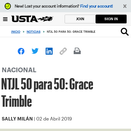
Enfoque
New!
Lost your account information?
Find your account!
desde
el
SIGN IN
JOIN
botón
de
INICIO
>
NOTICIAS
>
NTJL 50 PARA 50: GRACE TRIMBLE
volver
al
principio
NACIONAL
NTJL 50 para 50: Grace
Trimble
| 02 de Abril 2019
SALLY MILÁN