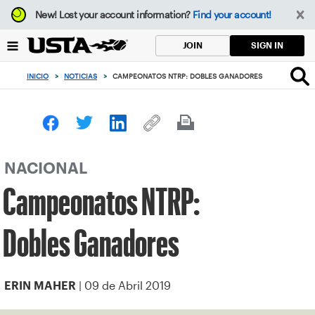
Enfoque
New!
Lost your account information?
Find your account!
desde
el
SIGN IN
JOIN
botón
de
INICIO
>
NOTICIAS
>
CAMPEONATOS NTRP: DOBLES GANADORES
volver
al
principio
NACIONAL
Campeonatos NTRP:
Dobles Ganadores
| 09 de Abril 2019
ERIN MAHER