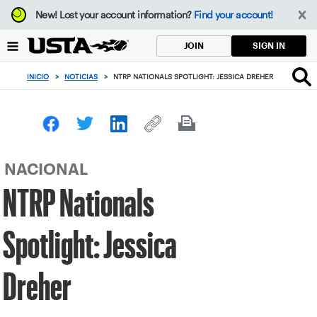
Enfoque
New!
Lost your account information?
Find your account!
desde
el
SIGN IN
JOIN
botón
de
INICIO
>
NOTICIAS
>
NTRP NATIONALS SPOTLIGHT: JESSICA DREHER
volver
al
principio
NACIONAL
NTRP Nationals
Spotlight: Jessica
Dreher